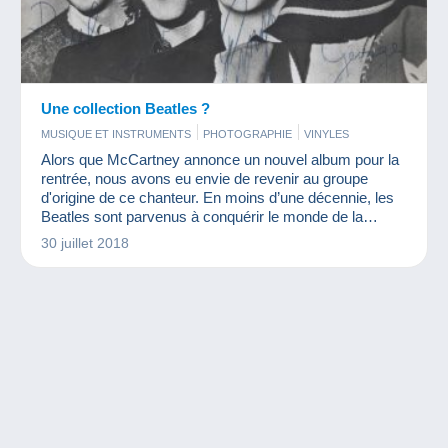
Une collection Beatles ?
MUSIQUE ET INSTRUMENTS
PHOTOGRAPHIE
VINYLES
Alors que McCartney annonce un nouvel album pour la
rentrée, nous avons eu envie de revenir au groupe
d'origine de ce chanteur. En moins d’une décennie, les
Beatles sont parvenus à conquérir le monde de la
musique. John Lennon, Paul McCartney, Ringo Starr et
30 juillet 2018
George Harrison furent les quatre garçons dans le vent
qui ont vendu le plus de disques au monde ! Presque 50
ans après la séparation du groupe, la Beatlemania
connaît toujours un g