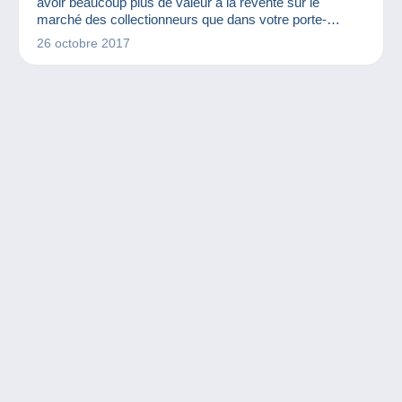
avoir beaucoup plus de valeur à la revente sur le
marché des collectionneurs que dans votre porte-
monnaie. Lesquelles ? Pourquoi ? Quelques exemples
26 octobre 2017
de variétés de pièces de 2€ dans cet article !