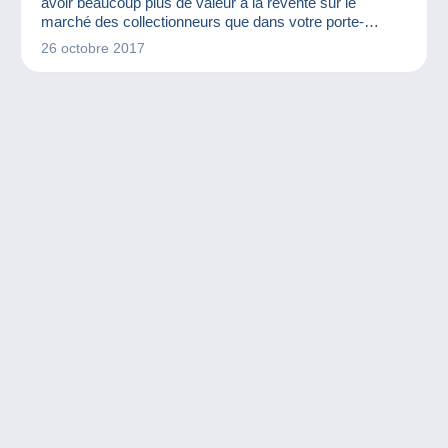
avoir beaucoup plus de valeur à la revente sur le
marché des collectionneurs que dans votre porte-
monnaie. Lesquelles ? Pourquoi ? Quelques exemples
26 octobre 2017
de variétés de pièces de 2€ dans cet article !