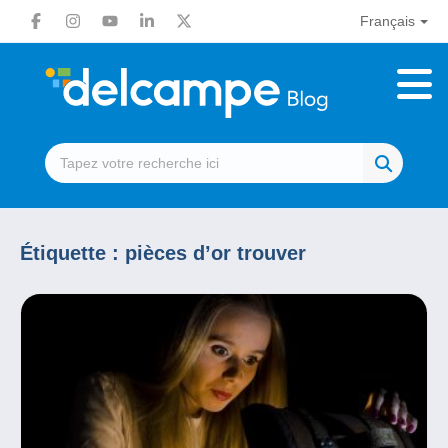
Français
Étiquette :
pièces d’or trouver