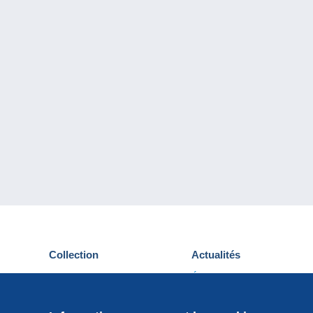
Collection
Actualités
Cartes postales
Événements Delcampe
Timbres
Concours
Monnaies & Billets