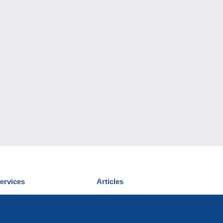
ervices
Articles
écouvrir Delcampe
Proposer un
ous contacter
article