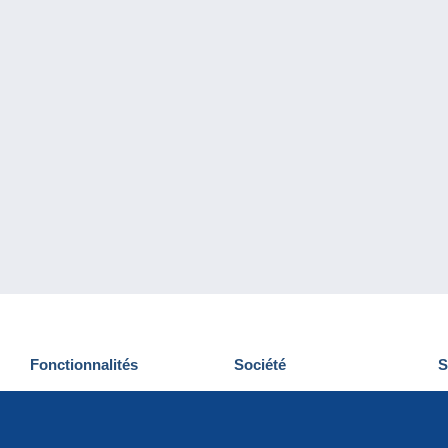
Fonctionnalités
Société
S
Nouveautés
Qui sommes-nous
D
Astuces
Gestion des cookies
N
Commercial
Emplois