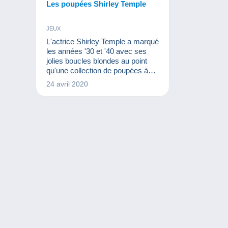
Les poupées Shirley Temple
JEUX
L'actrice Shirley Temple a marqué
les années '30 et '40 avec ses
jolies boucles blondes au point
qu'une collection de poupées à
son effigie a été créée. Pasky
24 avril 2020
nous présente ces jolies
créations !