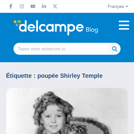
Français
Étiquette :
poupée Shirley Temple