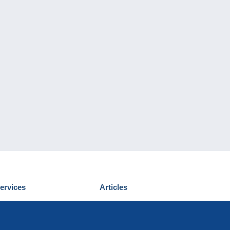
ervices
Articles
écouvrir Delcampe
Proposer un
ous contacter
article