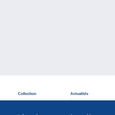
Collection
Actualités
Cartes postales
Événements Delcampe
Timbres
Concours
Monnaies & Billets