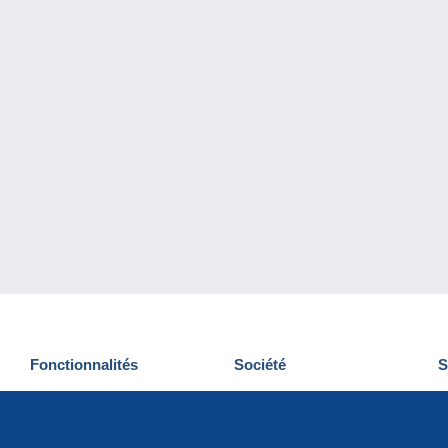
Fonctionnalités
Société
S
Nouveautés
Qui sommes-nous
D
Astuces
Gestion des cookies
N
Commercial
Emplois