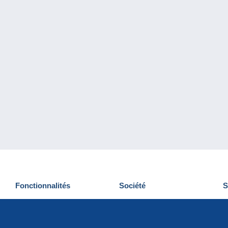
Fonctionnalités
Société
S
Nouveautés
Qui sommes-nous
D
Astuces
Gestion des cookies
N
Commercial
Emplois