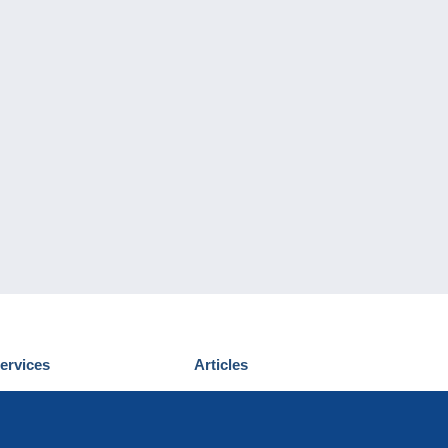
ervices
Articles
écouvrir Delcampe
Proposer un
ous contacter
article