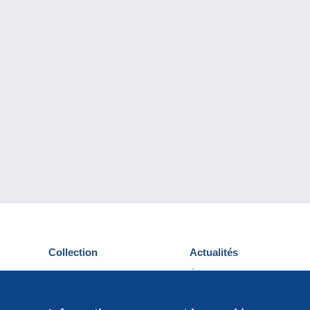
Collection
Actualités
Cartes postales
Événements Delcampe
Timbres
Concours
Monnaies & Billets