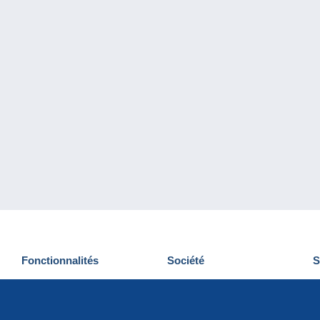
Fonctionnalités
Société
S
Nouveautés
Qui sommes-nous
D
Astuces
Gestion des cookies
N
Commercial
Emplois