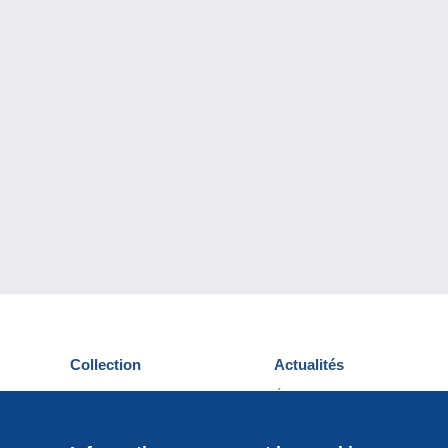
Collection
Actualités
Cartes postales
Événements Delcampe
Timbres
Concours
Monnaies & Billets