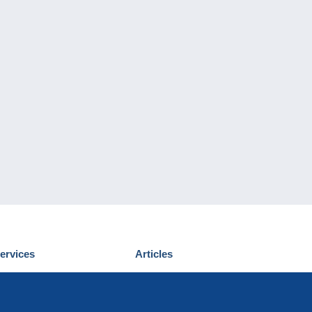
ervices
Articles
écouvrir Delcampe
Proposer un
ous contacter
article