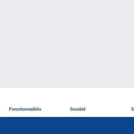
Fonctionnalités
Société
S
Nouveautés
Qui sommes-nous
D
Astuces
Gestion des cookies
N
Commercial
Emplois