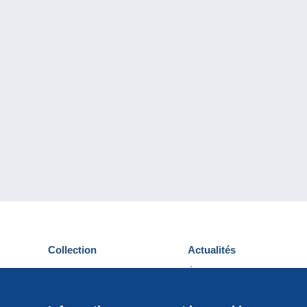
Collection
Actualités
Cartes postales
Événements Delcampe
Timbres
Concours
Monnaies & Billets