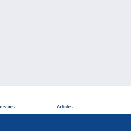
ervices
Articles
écouvrir Delcampe
Proposer un
ous contacter
article