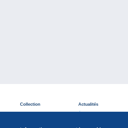
Collection
Actualités
Cartes postales
Événements Delcampe
Timbres
Concours
Monnaies & Billets