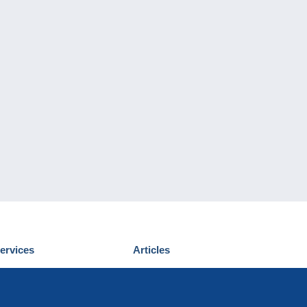
ervices
Articles
écouvrir Delcampe
Proposer un
ous contacter
article