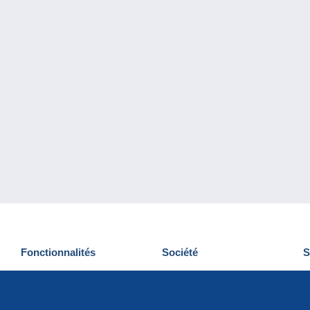
Fonctionnalités
Société
S
Nouveautés
Qui sommes-nous
D
Astuces
Gestion des cookies
N
Commercial
Emplois