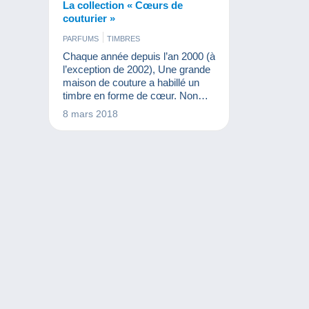
La collection « Cœurs de
couturier »
PARFUMS
TIMBRES
Chaque année depuis l’an 2000 (à
l’exception de 2002), Une grande
maison de couture a habillé un
timbre en forme de cœur. Non
seulement cette forme de timbres
8 mars 2018
s’avère intéressante, mais aussi,
le travail des stylistes font de ces
timbres de très beaux objets.
Cette année, à l'occasion des 50
ans de la maison, c'est l'équipe
de Sonia Rykiel qui a réalisé un
ravissant coeur rouge. Nous
avons donc eu envie de vous
présenter cette