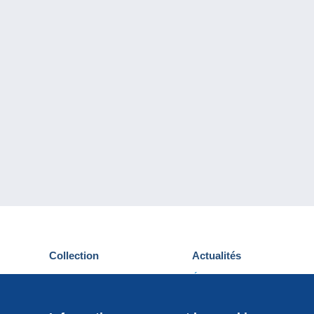
Collection
Actualités
Cartes postales
Événements Delcampe
Timbres
Concours
Monnaies & Billets