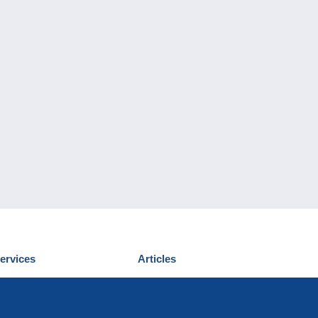
ervices
Articles
écouvrir Delcampe
Proposer un
ous contacter
article