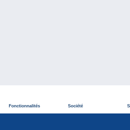
Fonctionnalités
Société
S
Nouveautés
Qui sommes-nous
D
Astuces
Gestion des cookies
N
Commercial
Emplois