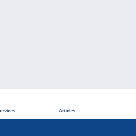
ervices
Articles
écouvrir Delcampe
Proposer un
ous contacter
article