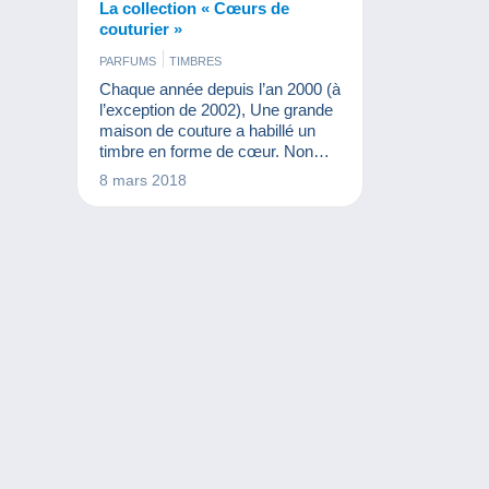
La collection « Cœurs de
couturier »
PARFUMS
TIMBRES
Chaque année depuis l’an 2000 (à
l’exception de 2002), Une grande
maison de couture a habillé un
timbre en forme de cœur. Non
seulement cette forme de timbres
8 mars 2018
s’avère intéressante, mais aussi,
le travail des stylistes font de ces
timbres de très beaux objets.
Cette année, à l'occasion des 50
ans de la maison, c'est l'équipe
de Sonia Rykiel qui a réalisé un
ravissant coeur rouge. Nous
avons donc eu envie de vous
présenter cette