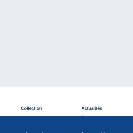
Collection
Actualités
Cartes postales
Événements Delcampe
Timbres
Concours
Monnaies & Billets