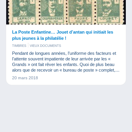
La Poste Enfantine… Jouet d’antan qui initiait les
plus jeunes à la philatélie !
TIMBRES
VIEUX DOCUMENTS
Pendant de longues années, l’uniforme des facteurs et
l’attente souvent impatiente de leur arrivée par les «
Grands » ont fait rêver les enfants. Quoi de plus beau
alors que de recevoir un « bureau de poste » complet,
pour envoyer à toute sa famille des nouvelles ? Quoi de
20 mars 2018
plus excitant que de jouer au postier, comme on pouvait
jouer à la marchande de légumes ou à la cuisinière avec
les panoplies et les dinettes. Richard Gross