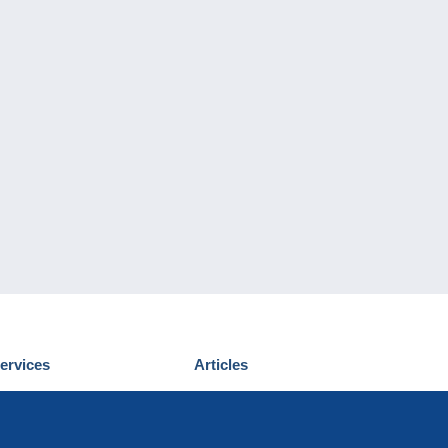
ervices
Articles
écouvrir Delcampe
Proposer un
ous contacter
article