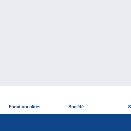
Fonctionnalités
Société
S
Nouveautés
Qui sommes-nous
D
Astuces
Gestion des cookies
N
Commercial
Emplois