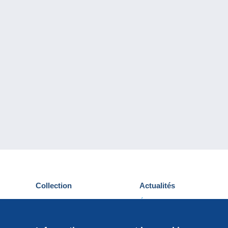
Collection
Actualités
Cartes postales
Événements Delcampe
Timbres
Concours
Monnaies & Billets