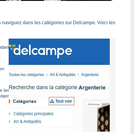
s naviguez dans les catégories sur Delcampe. Voici les
dants,
 en
,
e lien
e dans