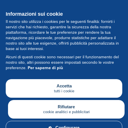
Informazioni sui cookie
Il nostro sito utilizza i cookies per le seguenti finalità: fornirti i
servizi che hai richiesto, garantire la sicurezza della nostra
piattaforma, ricordare le tue preferenze per rendere la tua
navigazione più piacevole, produrre statistiche per adattare il
nostro sito alle tue esigenze, offrirti pubblicità personalizzata in
Collezione
base ai tuoi interessi.
Alcuni di questi cookie sono necessari per il funzionamento del
Novità
nostro sito, altri possono essere impostati secondo le vostre
preferenze.
Per saperne di più
Funzione
Società
Accetta
tutti i cookie
Servizi
Sta scrivendo
Rifiutare
cookie analitici e pubblicitari
Italiano
Configurare