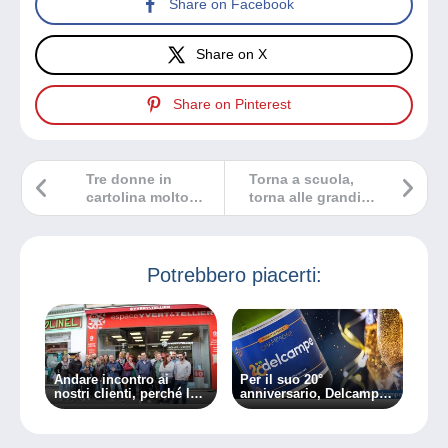
Share on Facebook
Share on X
Share on Pinterest
Tre donne in
Torna a scuola,
cartolina molto
torna alle grandi
popolari! Indovina
novità del tuo sito
chi?
Delcampe!
Potrebbero piacerti:
Andare incontro ai
Per il suo 20°
nostri clienti, perché la
anniversario, Delcampe
vostra opinione è
sta stappando lo
cruciale
champagne con i suoi
utenti!