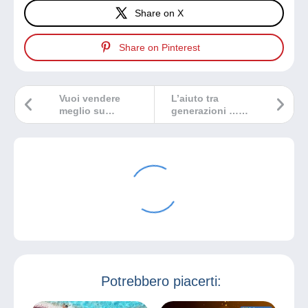
Share on X
Share on Pinterest
Vuoi vendere
L’aiuto tra
meglio su
generazioni …
Delcampe? Tre
perché tutti hanno
consigli per
qualcosa da
riuscirci!
imparare.
Potrebbero piacerti: