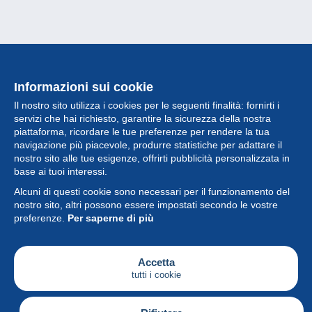
Informazioni sui cookie
Il nostro sito utilizza i cookies per le seguenti finalità: fornirti i
servizi che hai richiesto, garantire la sicurezza della nostra
piattaforma, ricordare le tue preferenze per rendere la tua
navigazione più piacevole, produrre statistiche per adattare il
nostro sito alle tue esigenze, offrirti pubblicità personalizzata in
Collezione
base ai tuoi interessi.
Alcuni di questi cookie sono necessari per il funzionamento del
Novità
nostro sito, altri possono essere impostati secondo le vostre
preferenze.
Per saperne di più
Funzione
Società
Accetta
tutti i cookie
Servizi
Sta scrivendo