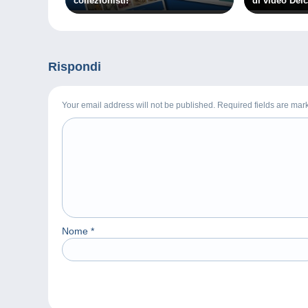
collezionisti!
di video De
Rispondi
Your email address will not be published. Required fields are ma
Nome
*