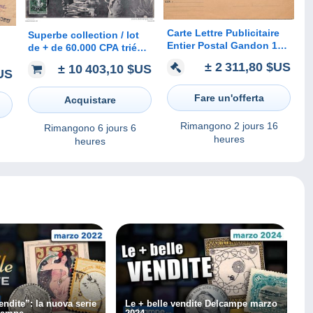
Carte Lettre Publicitaire
Superbe collection / lot
Entier Postal Gandon 15F
de + de 60.000 CPA triées
Oblitéré Paris 1954 RARE
- France, étrangères,
IS
± 2 311,80 $US
± 10 403,10 $US
US
thématiques
Fare un'offerta
Acquistare
Rimangono
2 jours 16
Rimangono
6 jours 6
heures
heures
endite”: la nuova serie
Le + belle vendite Delcampe marzo