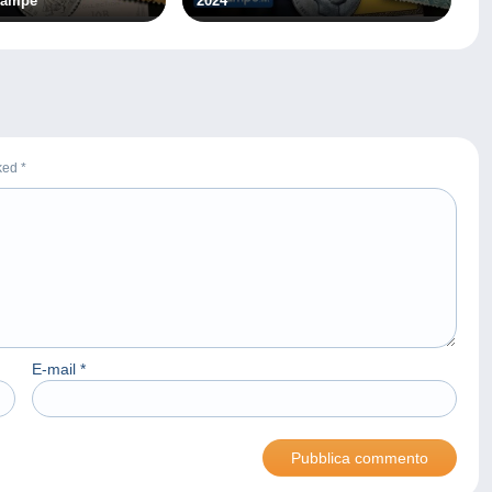
lcampe
2024
rked
*
E-mail
*