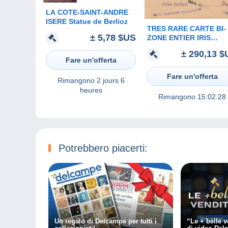
LA COTE-SAINT-ANDRE
ISERE Statue de Berlioz
TRES RARE CARTE BI-
± 5,78 $US
ZONE ENTIER IRIS
OBLITERE " SAINT DEN
± 290,13 $
REUNION " c'est vendue
Fare un'offerta
comme c'est
Fare un'offerta
Rimangono
2 jours 6
heures
Rimangono
15:02:28
Potrebbero piacerti:
Un regalo di Delcampe per tutti i
“Le + belle v