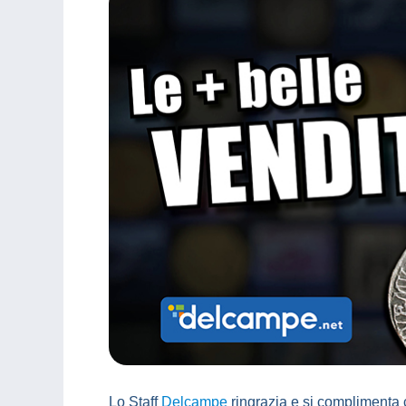
Lo Staff
Delcampe
ringrazia e si complimenta c