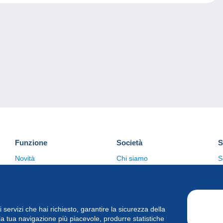
Funzione
Società
S
Novità
Chi siamo
S
Suggerimenti
Politica sulla privacy
C
Commerciale
i i servizi che hai richiesto, garantire la sicurezza della
la tua navigazione più piacevole, produrre statistiche