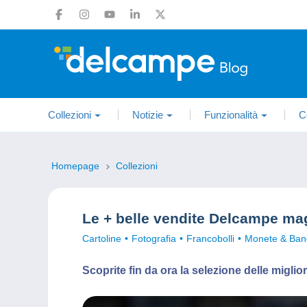
Collezioni
Notizie
Funzionalità
C
Homepage
Collezioni
Le + belle vendite Delcampe ma
Cartoline
Fotografia
Francobolli
Monete & Ban
Scoprite fin da ora la selezione delle migl