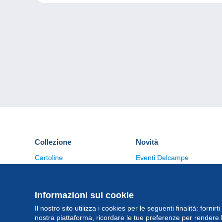
Collezione
Novità
Cartoline
Eventi Delcampe
Francobolli
Concorso
Monete & Banconote
Altre collezioni
Informazioni sui cookie
Il nostro sito utilizza i cookies per le seguenti finalità: fornirt
nostra piattaforma, ricordare le tue preferenze per rendere 