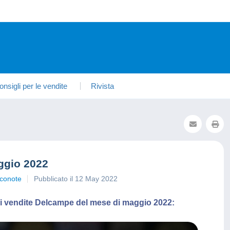
onsigli per le vendite
Rivista
ggio 2022
conote
Pubblicato il 12 May 2022
iori vendite Delcampe del mese di maggio 2022: