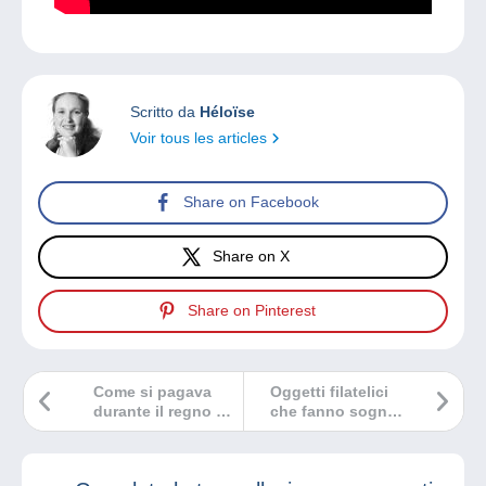
Scritto da
Héloïse
Voir tous les articles
Share on Facebook
Share on X
Share on Pinterest
Come si pagava
Oggetti filatelici
durante il regno di
che fanno sognare
Nerone?
e che sono stati
scoperti per
caso…