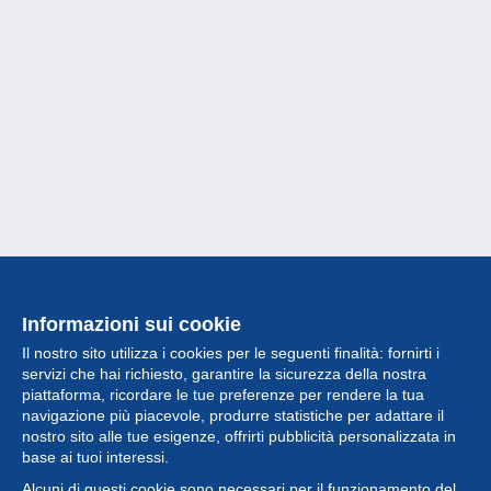
Informazioni sui cookie
Il nostro sito utilizza i cookies per le seguenti finalità: fornirti i
servizi che hai richiesto, garantire la sicurezza della nostra
piattaforma, ricordare le tue preferenze per rendere la tua
navigazione più piacevole, produrre statistiche per adattare il
nostro sito alle tue esigenze, offrirti pubblicità personalizzata in
Collezione
base ai tuoi interessi.
Alcuni di questi cookie sono necessari per il funzionamento del