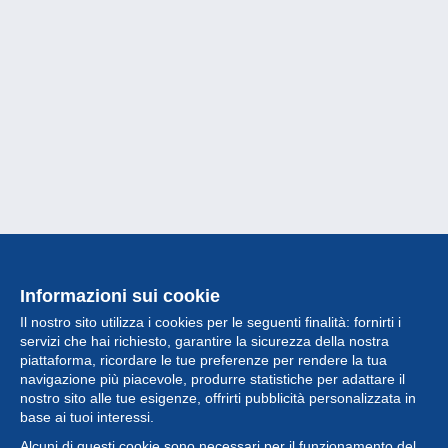
Informazioni sui cookie
Il nostro sito utilizza i cookies per le seguenti finalità: fornirti i
servizi che hai richiesto, garantire la sicurezza della nostra
piattaforma, ricordare le tue preferenze per rendere la tua
navigazione più piacevole, produrre statistiche per adattare il
nostro sito alle tue esigenze, offrirti pubblicità personalizzata in
Collezione
base ai tuoi interessi.
Alcuni di questi cookie sono necessari per il funzionamento del