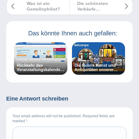
Was ist ein
Die schönsten
Gemellophilist?
Verkäufe
Delcampe August
2022
Das könnte Ihnen auch gefallen:
Rückkehr des
Die Rubrik Kunst und
Veranstaltungskalenders
Antiquitäten unserer
auf Delcampe
Website bekommt ein
neues Gesicht.
Eine Antwort schreiben
Your email address will not be published. Required fields are
marked
*