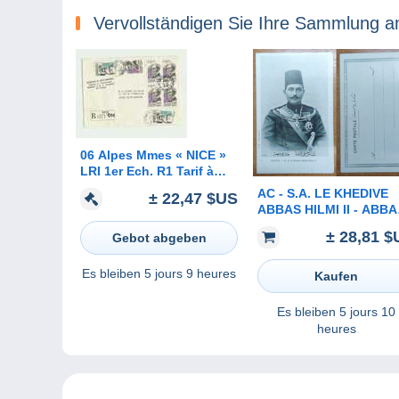
Vervollständigen Sie Ihre Sammlung a
06 Alpes Mmes « NICE »
LRI 1er Ech. R1 Tarif à
12F.20
AC - ​​​​​​​S.A. LE KHEDIVE
± 22,47 $US
ABBAS HILMI II - ABBA
II HELMY LAST KHEDI
± 28,81 $
Gebot abgeben
OF EGYPT SUDAN 14
JULY 1874 - 19
DECEMBER 1944
Es bleiben
5 jours 9 heures
Kaufen
Es bleiben
5 jours 10
heures