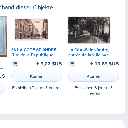
nhand dieser Objekte
38 LA COTE ST ANDRE
La Côte-Saint-André,
Rue de la République,
entrée de la ville par
Maison Natale de Berlioz,
l'avenue H. Berlioz, éd.
± 9,22 $US
± 13,83 $US
ed BF 1, 192?
Marmonnier
S
VE
US
Kaufen
Kaufen
Es bleiben
7 jours 8 heures
Es bleiben
3 jours 15
heures