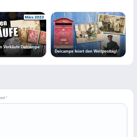
en Verkäufe Delcampe
Delcampe feiert den Weltposttag!
rked
*