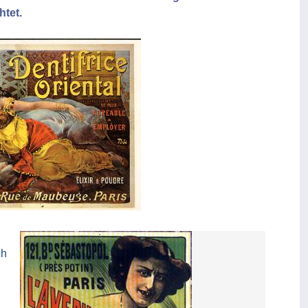
htet.
ch
!