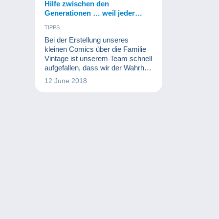
Hilfe zwischen den
Generationen … weil jeder
etwas lernen kann!
TIPPS
Bei der Erstellung unseres
kleinen Comics über die Familie
Vintage ist unserem Team schnell
aufgefallen, dass wir der Wahrheit
ziemlich nahestehen: Denn jede
12 June 2018
Generation verfügt über wertvolle
Kenntnisse, die sie mit anderen
Generationen teilen kann...