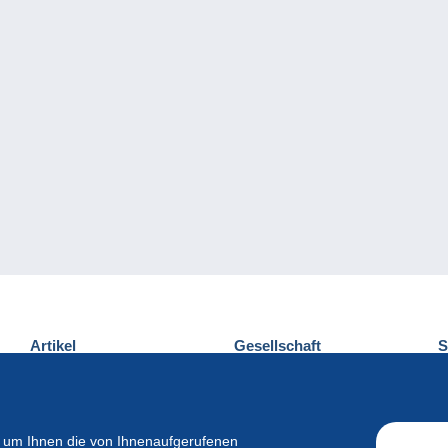
Artikel
Gesellschaft
S
Neuheiten
Über uns
E
Tipps
Privatleben
K
Kommerzielles
 um Ihnen die von Ihnenaufgerufenen