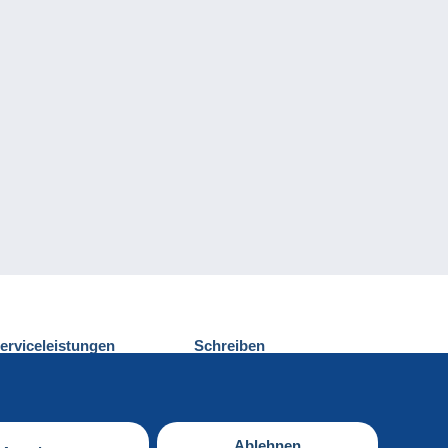
erviceleistungen
Schreiben
ntdecken Sie Delcampe
Einen Beitrag
ontakt
senden
Ablehnen