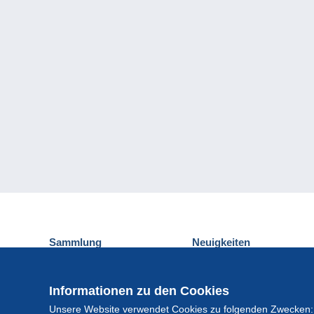
Sammlung
Neuigkeiten
Ansichtskarten
Delcampe-Ereignisse
Briefmarken
Gewinnspiel
Informationen zu den Cookies
Münzen und Banknoten
Unsere Website verwendet Cookies zu folgenden Zwecken:
Andere Sammlungen