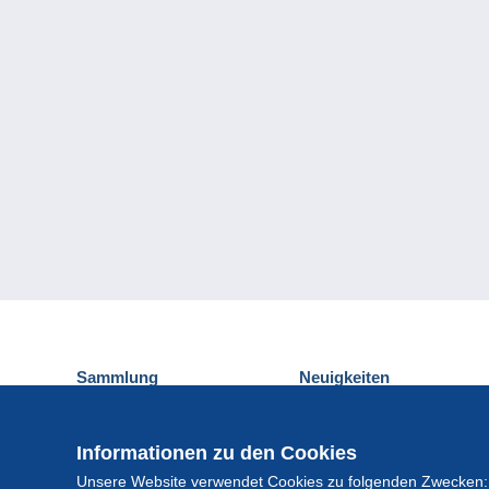
Sammlung
Neuigkeiten
Ansichtskarten
Delcampe-Ereignisse
Briefmarken
Gewinnspiel
Informationen zu den Cookies
Münzen und Banknoten
Unsere Website verwendet Cookies zu folgenden Zwecken:
Andere Sammlungen