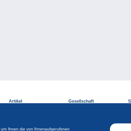
Artikel
Gesellschaft
S
Neuheiten
Über uns
E
Tipps
Privatleben
K
Kommerzielles
 um Ihnen die von Ihnenaufgerufenen