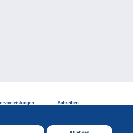
erviceleistungen
Schreiben
ntdecken Sie Delcampe
Einen Beitrag
ontakt
senden
Ablehnen