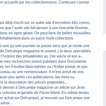
n accueilli par les collectionneurs. Continuez comme
s déjà inscrit sur un autre site d’enchères très connu ;
ns que l’autre site fait penser à une brocante énorme,
ons en ligne géant. On peut faire de belles trouvailles
rtablement dans un salon multi-collections.
est rare qu’une journée se passe sans que je rende une
 de Delcampe magazine le savent, j’ai deux spécialités
l’histoire des philatélistes au 19e siècle et ses a-
e que mes recherches soient publiées dans Documents
e), les Feuilles Marcophiles ou l’Entier postal, et que
uveau ou une nomenclature. Il m’est arrivé de voir,
rs peu après ces publications, les mots ou
ans la description des pièces proposées…
té dernier à Delcampe magazine un article sur Jean
 des colonies et gendre de Pierre Mahé. En même temps
ar un achat sur Delcampe), je trouvais sur Delcampe une
 Kerhor…