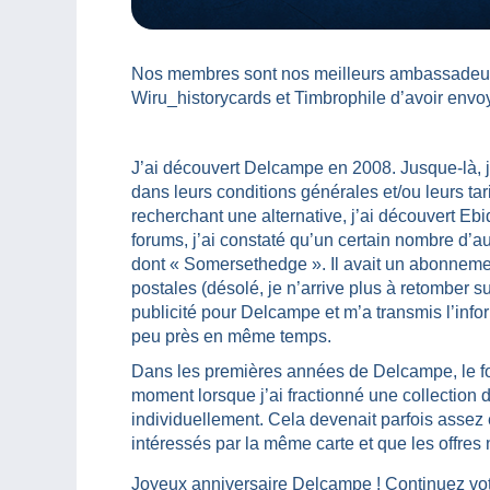
Nos membres sont nos meilleurs ambassadeurs
Wiru_historycards et Timbrophile d’avoir envo
J’ai découvert Delcampe en 2008. Jusque-là, j’
dans leurs conditions générales et/ou leurs tari
recherchant une alternative, j’ai découvert Eb
forums, j’ai constaté qu’un certain nombre d’a
dont « Somersethedge ». Il avait un abonneme
postales (désolé, je n’arrive plus à retomber s
publicité pour Delcampe et m’a transmis l’info
peu près en même temps.
Dans les premières années de Delcampe, le fo
moment lorsque j’ai fractionné une collection 
individuellement. Cela devenait parfois assez 
intéressés par la même carte et que les offres n
Joyeux anniversaire Delcampe ! Continuez votr