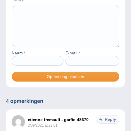
Naam
*
E-mail
*
4 opmerkingen
Reply
etienne fremault - garfield8670
2/09/2021 at 22:01