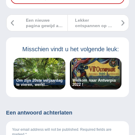
Een nieuwe
Lekker
pagina gewijd aan
ontspannen op de
de wereld van de
Delcamping!
postkaarten!
Misschien vindt u het volgende leuk:
Om zijn 20ste verjaardag
Welkom naar Antverpia
te vieren, werkt
2022 !
Delcampe samen met
Graine de Vie om 10.000
bomen te planten.
Een antwoord achterlaten
Your email address will not be published. Required fields are
marked
*