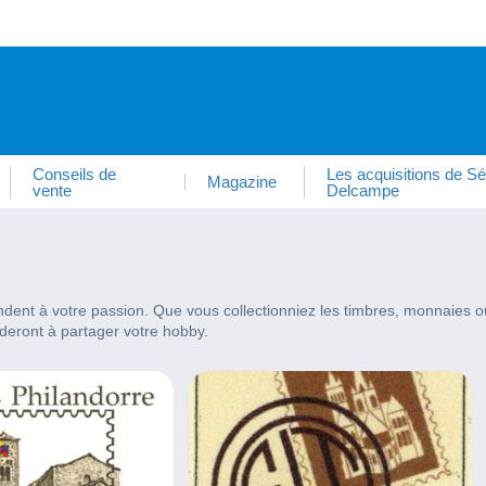
Conseils de
Les acquisitions de Sé
Magazine
vente
Delcampe
ent à votre passion. Que vous collectionniez les timbres, monnaies ou c
ideront à partager votre hobby.