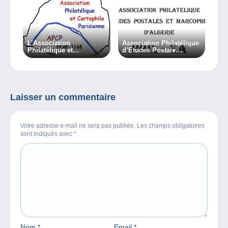
L’Association
Association Philatélique
Philatélique et
d’Etudes Postale
Cartophile Parisienne –
d’Algérie – PHIL-EA
APCP
Laisser un commentaire
Votre adresse e-mail ne sera pas publiée. Les champs obligatoires
sont indiqués avec
*
Nom
*
Email
*