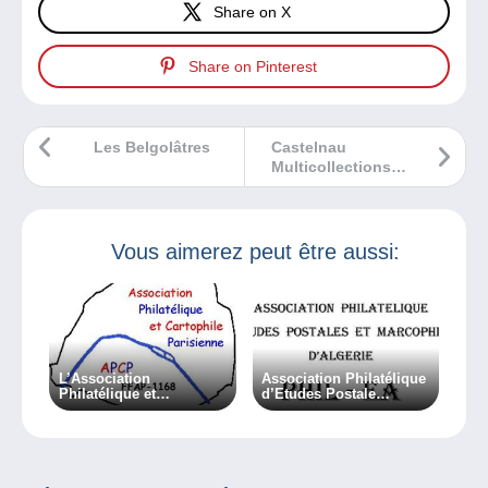
Share on X
Share on Pinterest
Les Belgolâtres
Castelnau
Multicollections
34 – CM34
Vous aimerez peut être aussi:
L’Association
Association Philatélique
Philatélique et
d’Etudes Postale
Cartophile Parisienne –
d’Algérie – PHIL-EA
APCP