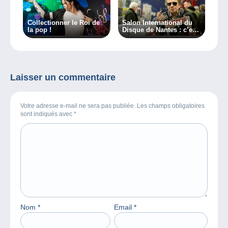
Collectionner le Roi de
Salon International du
la pop !
Disque de Nantes : c’est
ce week-end !
Laisser un commentaire
Votre adresse e-mail ne sera pas publiée. Les champs obligatoires
sont indiqués avec
*
Nom
*
Email
*