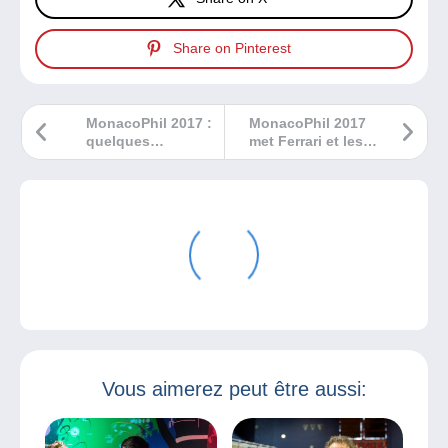
Share on Pinterest
MonacoPhil 2017 :
MonacoPhil 2017
quelques
met Ferrari et les
impressions du
Amériques à
salon !
l’honneur !
Vous aimerez peut être aussi: