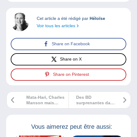
Cet article a été rédigé par
Héloïse
Voir tous les articles
Share on Facebook
Share on X
Share on Pinterest
Mata-Hari, Charles
Des BD
Manson mais
surprenantes dans
aussi Zola, que de
ma chronique
personnalités
radio !
particulières à
découvrir dans ma
Vous aimerez peut être aussi:
chronique radio !