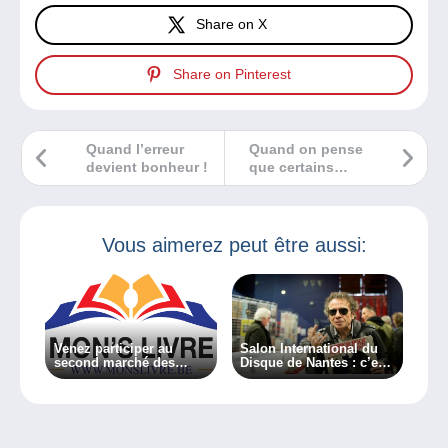
Share on X
Share on Pinterest
Quand l’erreur
Quand on pense
devient bonheur !
que certains
possèdent une
collection de
voitures Ferrari !
Vous aimerez peut être aussi:
Venez participer au
Salon International du
second marché des
Disque de Nantes : c’est
bouquinistes du château
ce week-end !
d’Havré !