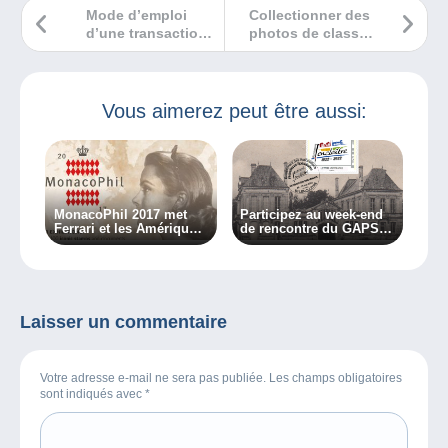
Mode d’emploi
Collectionner des
d’une transaction
photos de classe
réussie sur
c’est collectionner
Delcampe
des souvenirs !
Vous aimerez peut être aussi:
MonacoPhil 2017 met
Participez au week-end
Ferrari et les Amériques
de rencontre du GAPS
à l’honneur !
les 28 et 29 mai 2022
Laisser un commentaire
Votre adresse e-mail ne sera pas publiée. Les champs obligatoires
sont indiqués avec
*