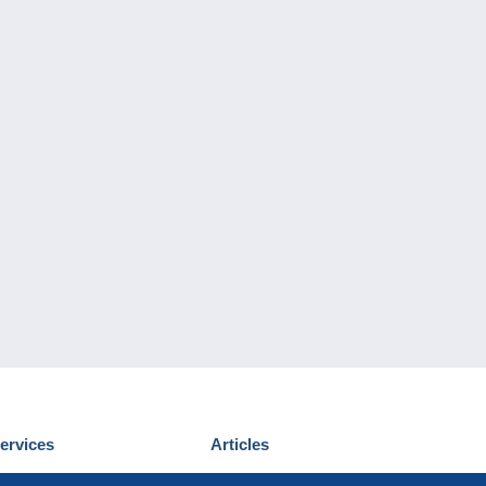
ervices
Articles
écouvrir Delcampe