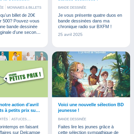
ÉE
MONNAIES & BILLETS
BANDE DESSINÉE
HIE
TIMBRES
u'un billet de 20€
Je vous présente quatre duos en
UMENTS
oir 500? Pouvez-vous
bande dessinées dans ma
 une bande dessinée
chronique radio sur BXFM !
riginale d'une seconde
25 avril 2025
isième édition ? Je
5
e tout cela et plus
 ce nouvel épisode
la Collection.
notre action d’avril
Voici une nouvelle sélection BD
ts à petits prix sur
jeunesse !
UITÉS
ASTUCES
BANDE DESSINÉE
INÉE
printemps en faisant
Faites lire les jeunes grâce à
 ALIMENTATION
ffaires sur Delcampe
cette sélection sympathique de