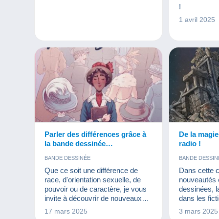
CARTES POS
!
LIVRES ET 
1 avril 2025
MONNAIES & 
VIEUX DOC
Parler des différences grâce à
De la magi
la bande dessinée…
radio !
BANDE DESSINÉE
BANDE DESSIN
Que ce soit une différence de
Dans cette c
race, d'orientation sexuelle, de
nouveautés 
pouvoir ou de caractère, je vous
dessinées, l
invite à découvrir de nouveaux
dans les fict
héros avec leurs différences !
17 mars 2025
3 mars 2025