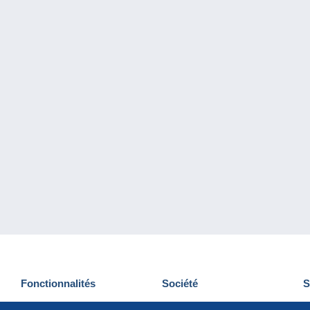
Fonctionnalités
Société
S
Nouveautés
Qui sommes-nous
D