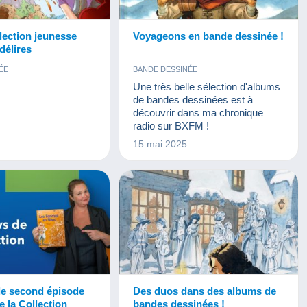
lection jeunesse
Voyageons en bande dessinée !
délires
ÉE
BANDE DESSINÉE
Une très belle sélection d'albums
de bandes dessinées est à
découvrir dans ma chronique
radio sur BXFM !
15 mai 2025
le second épisode
Des duos dans des albums de
 la Collection
bandes dessinées !