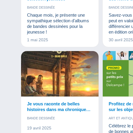
BANDE DESSINÉE
BANDE DESSIN
PHOTOGRAP
Chaque mois, je présente une
Savez-vous q
VIEUX DOC
sympathique sélection d'albums
peut en val
de bandes dessinées pour la
différencier
jeunesse !
en édition o
ou d'une tro
1 mai 2025
30 avril 202
vous expliqu
encore dans
des News de 
Je vous raconte de belles
Profitez de 
histoires dans ma chronique
sur les obje
radio !
Delcampe !
BANDE DESSINÉE
ART ET ANTIQ
BANDE DESS
Célébrez le 
19 avril 2025
BISTROT ET
de bonnes a