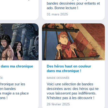
TALES
COMMERCIAL
bandes dessinées pour enfants et
REVUES
ado. Bonne lecture !
BILLETS
TIMBRES
31 mars 2025
UMENTS
e dans ma chronique
Des héros haut en couleur
dans ma chronique !
ÉE
BANDE DESSINÉE
hronique sur les
Voici une sélection de bandes
en bandes
dessinées avec des héros qui ne
a magie a sa place
vous laisseront pas indifférents.
ions !
N'hésitez pas à les découvrir !
26 février 2025