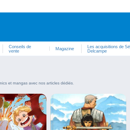
Conseils de
Les acquisitions de Sé
Magazine
vente
Delcampe
ics et mangas avec nos articles dédiés.