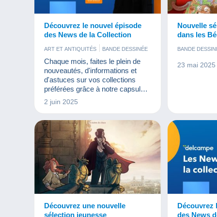
Découvrez le nouvel épisode
Nouvelle sé
des News de la Collection
dans les Bé
ART ET ANTIQUITÉS
BANDE DESSINÉE
BANDE DESSIN
CARTES POSTALES
Chaque mois, faites le plein de
23 mai 2025
MONNAIES & BILLETS
TIMBRES
nouveautés, d'informations et
d'astuces sur vos collections
préférées grâce à notre capsule
des News de la Collection !
2 juin 2025
Découvrez une nouvelle
Découvrez 
sélection jeunesse
des News de