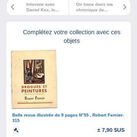
Inteview avec
On trace dans ma
Daniel Kox, le
chronique de
dessinateur de
bande dessinée
l’Agent 212
sur BXFM !
Complétez votre collection avec ces
objets
Belle revue illustrée de 9 pages N°55 , Robert Fernier-
315
± 7,90 $US