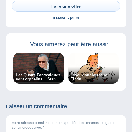
Faire une offre
Il reste
6 jours
Vous aimerez peut être aussi:
Les Quatre Fantastiques
Joyeux anniversaire
sont orphelins… Stan
Tintin !
Lee est mort…
Laisser un commentaire
Votre adresse e-mail ne sera pas publiée. Les champs obligatoires
sont indiqués avec
*