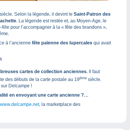
siècle. Selon la légende, il devint le
Saint-Patron des
cachette
. La légende est restée et, au Moyen-Age, le
e-fille pour l’accompagner à la « fête des brandons »,
rême.
nce à l’ancienne
fête païenne des lupercales
qui avait
n
reuses cartes de collection anciennes.
Il faut
ème
date des débuts de la carte postale au 19
siècle.
s sur Delcampe !
nialité en envoyant une carte ancienne ?…
www.delcampe.net
, la marketplace des