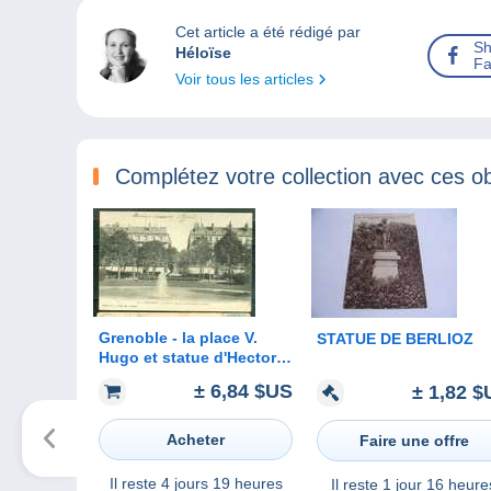
Cet article a été rédigé par
Sh
Héloïse
Fa
Voir tous les articles
Complétez votre collection avec ces ob
Grenoble - la place V.
STATUE DE BERLIOZ
Hugo et statue d'Hector
Berlioz - dk52
± 6,84 $US
± 1,82 $
Acheter
Faire une offre
Il reste
4 jours 19 heures
Il reste
1 jour 16 heure