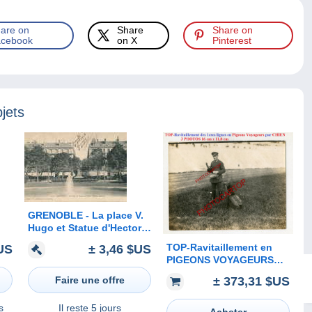
are on
Share
Share on
cebook
on X
Pinterest
jets
GRENOBLE - La place V.
Hugo et Statue d'Hector
Berlioz
TOP-Ravitaillement en
US
± 3,46 $US
PIGEONS VOYAGEURS
par CHIEN-Meldehund mit
± 373,31 $US
Faire une offre
BRIEFTAUBEN-3x
PHOTOS all.-Guerre 14-
s
Il reste
5 jours
18-1 WK-Militaria-