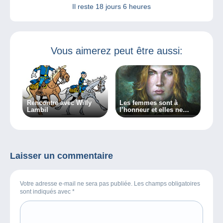
Il reste
18 jours 6 heures
Vous aimerez peut être aussi:
Rencontre avec Willy
Les femmes sont à
Lambil
l’honneur et elles ne
manquent pas de
caractère dans ma
chronique sur BXFM !
Laisser un commentaire
Votre adresse e-mail ne sera pas publiée. Les champs obligatoires
sont indiqués avec
*