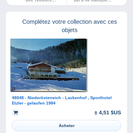
des Testeurs
BD à ne manquer
Delcampe !
sous aucun
prétexte !
Complétez votre collection avec ces
objets
48048 - Niederösterreich - Lackenhof , Sporthotel
Etzler - gelaufen 1984
± 4,51 $US
Acheter