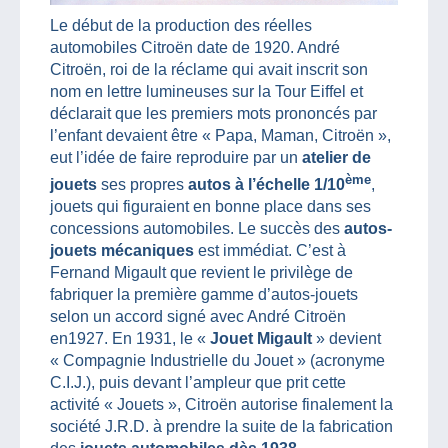
Le début de la production des réelles
automobiles Citroën date de 1920. André
Citroën, roi de la réclame qui avait inscrit son
nom en lettre lumineuses sur la Tour Eiffel et
déclarait que les premiers mots prononcés par
l’enfant devaient être « Papa, Maman, Citroën »,
eut l’idée de faire reproduire par un
atelier de
ème
jouets
ses propres
autos à l’échelle 1/10
,
jouets qui figuraient en bonne place dans ses
concessions automobiles. Le succès des
autos-
jouets mécaniques
est immédiat. C’est à
Fernand Migault que revient le privilège de
fabriquer la première gamme d’autos-jouets
selon un accord signé avec André Citroën
en1927. En 1931, le «
Jouet Migault
» devient
« Compagnie Industrielle du Jouet » (acronyme
C.I.J.), puis devant l’ampleur que prit cette
activité « Jouets », Citroën autorise finalement la
société J.R.D. à prendre la suite de la fabrication