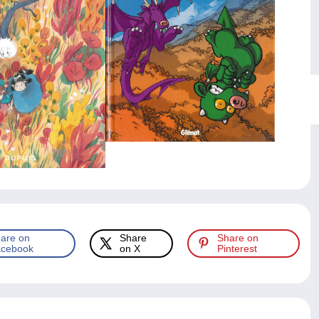
are on
Share
Share on
cebook
on X
Pinterest