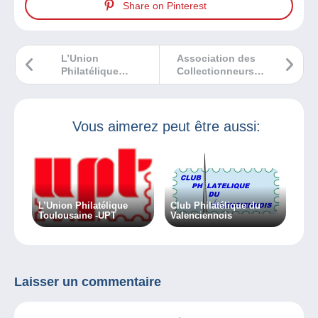
Share on Pinterest
L’Union
Association des
Philatélique
Collectionneurs
Toulousaine -UPT
de Carnets et de
Publicitimbres –
ACCP
Vous aimerez peut être aussi:
L’Union Philatélique
Club Philatélique du
Toulousaine -UPT
Valenciennois
Laisser un commentaire