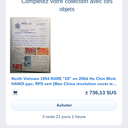
Complétez votre collection avec ces
objets
North Vietnam 1954 RARE "20" on 200d Ho Chin Minh
HANOI ppc, RPS cert (Mao China revolution cover war
flags Map Viet-Nam
± 736,13 $US
Acheter
Il reste
21 jours 1 heure