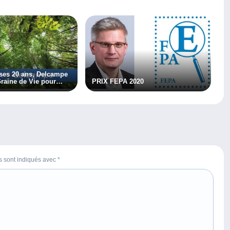
r ses 20 ans, Delcampe
Graine de Vie pour
PRIX FEPA 2020
0 arbres
es sont indiqués avec
*