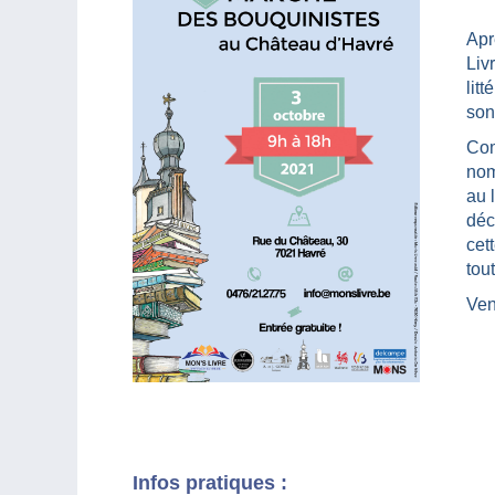
Apr
Liv
lit
son
Com
nom
au 
déc
cet
tou
Ven
Infos pratiques :