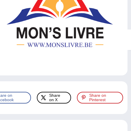
are on
Share
Share on
cebook
on X
Pinterest