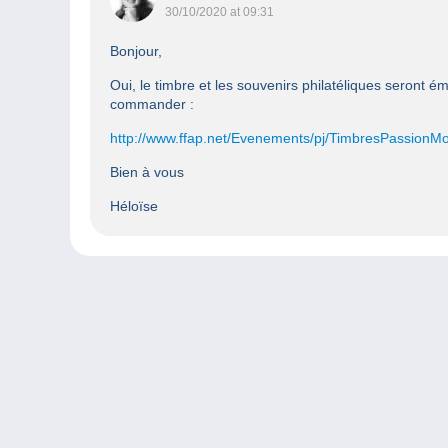
30/10/2020 at 09:31
Bonjour,
Oui, le timbre et les souvenirs philatéliques seront é
commander :
http://www.ffap.net/Evenements/pj/TimbresPassionM
Bien à vous
Héloïse