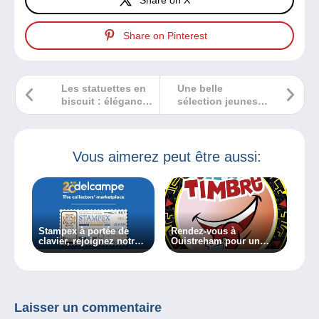
Share on Pinterest
Les statuettes en
Une belle
biscuit : élégance
sélection jeunesse
mate et
à découvrir en
raffinement
radio !
intemporel
Vous aimerez peut être aussi:
Stampex à portée de
Rendez-vous à
clavier, rejoignez notre
Ouistreham pour un
stand depuis votre
salon maxi-timbré en
canapé
2021 !
Laisser un commentaire