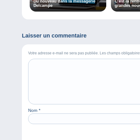
Du nouveau dans la messagerie
C’est la rentr
Delcampe
grandes nouv
Delcampe !
Laisser un commentaire
Votre adresse e-mail ne sera pas publiée. Les champs obligatoir
Nom
*