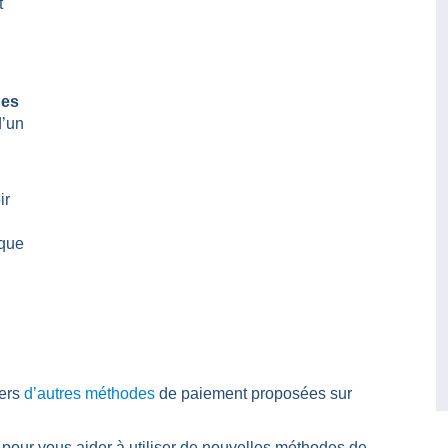
t
des
d’un
ir
èque
vers
d’autres méthodes
de paiement proposées sur
our vous aider à utiliser de nouvelles méthodes de