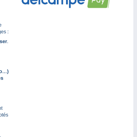
e
es :
iser
.
ro…)
es
t
ptés