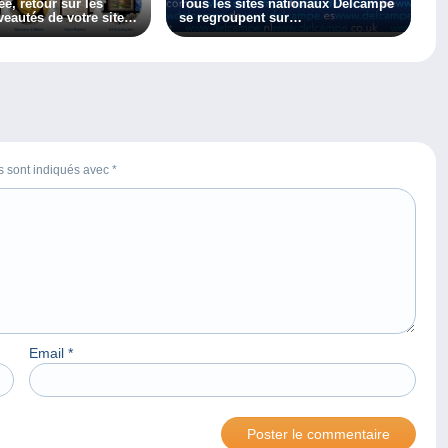
ée, retour sur les
Tous les sites nationaux Delcampe
eautés de votre site
se regroupent sur
www.delcampe.net
es sont indiqués avec
*
Email
*