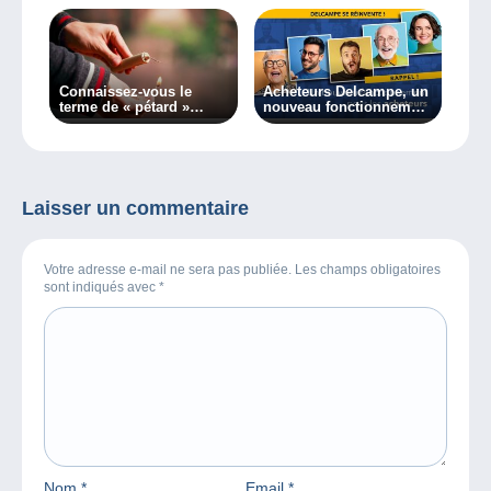
Connaissez-vous le
Acheteurs Delcampe, un
terme de « pétard »
nouveau fonctionnement
philatélique ?
dès aujourd’hui !
Laisser un commentaire
Votre adresse e-mail ne sera pas publiée. Les champs obligatoires
sont indiqués avec
*
Nom
*
Email
*