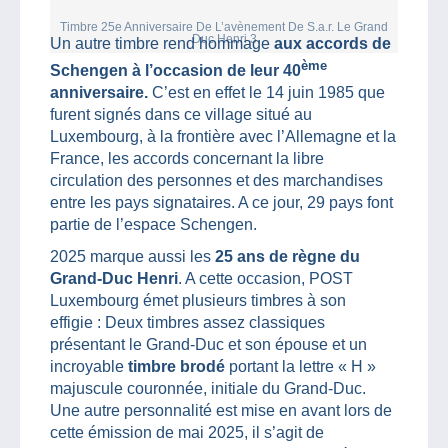
Timbre 25e Anniversaire De L’avènement De S.a.r. Le Grand
Duc Henri 3
Un autre timbre rend hommage
aux accords de
ème
Schengen à l’occasion de leur 40
anniversaire.
C’est en effet le 14 juin 1985 que
furent signés dans ce village situé au
Luxembourg, à la frontière avec l’Allemagne et la
France, les accords concernant la libre
circulation des personnes et des marchandises
entre les pays signataires. A ce jour, 29 pays font
partie de l’espace Schengen.
2025 marque aussi les
25 ans de règne du
Grand-Duc Henri
. A cette occasion, POST
Luxembourg émet plusieurs timbres à son
effigie : Deux timbres assez classiques
présentant le Grand-Duc et son épouse et un
incroyable
timbre brodé
portant la lettre « H »
majuscule couronnée, initiale du Grand-Duc.
Une autre personnalité est mise en avant lors de
cette émission de mai 2025, il s’agit de