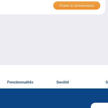
Fonctionnalités
Société
S
Nouveautés
Qui sommes-nous
D
Astuces
Gestion des cookies
N
Commercial
Emplois