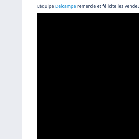
L’équipe
Delcampe
remercie et félicite les vende