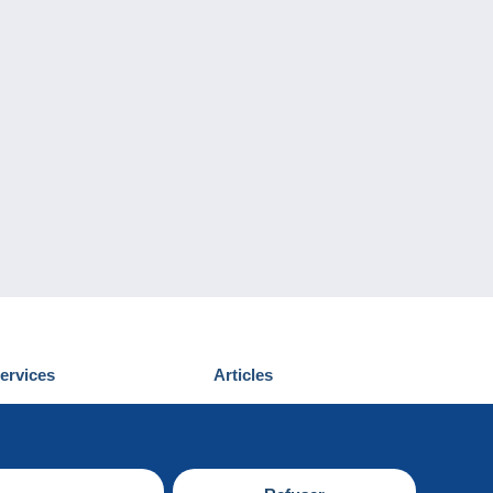
ervices
Articles
écouvrir Delcampe
Proposer un
ous contacter
article