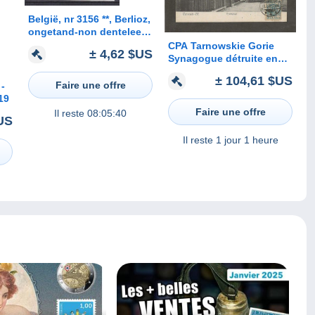
België, nr 3156 **, Berlioz,
ongetand-non dentelee
(B006)
CPA Tarnowskie Gorie
± 4,62 $US
Synagogue détruite en
1939
± 104,61 $US
Faire une offre
-
19
Faire une offre
Il reste
08:05:40
US
Il reste
1 jour 1 heure