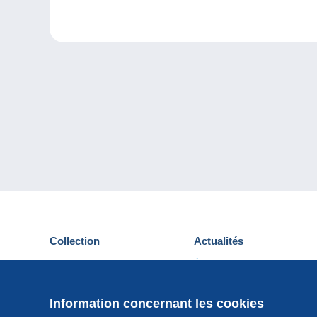
Collection
Actualités
Cartes postales
Événements Delcampe
Timbres
Concours
Monnaies & Billets
Information concernant les cookies
Autres collections