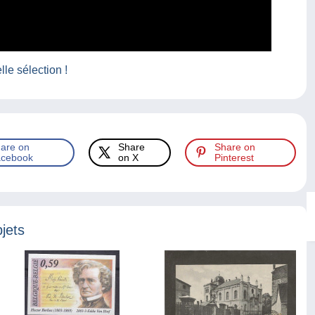
le sélection !
are on
Share
Share on
cebook
on X
Pinterest
jets