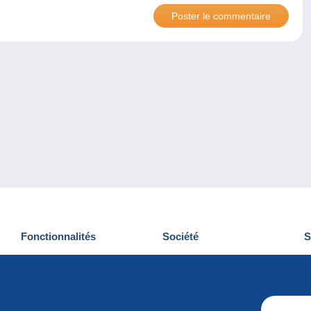
Fonctionnalités
Société
S
Nouveautés
Qui sommes-nous
D
Astuces
Gestion des cookies
N
Commercial
Emplois