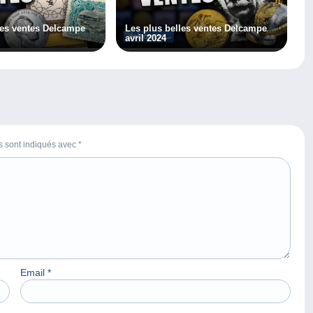
les ventes Delcampe
Les plus belles ventes Delcampe
avril 2024
es sont indiqués avec
*
Email
*