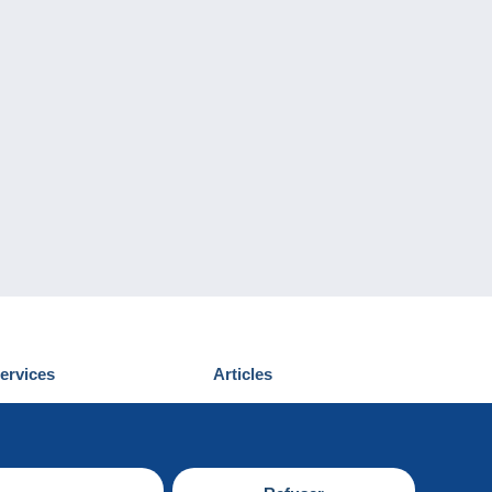
ervices
Articles
écouvrir Delcampe
Proposer un
ous contacter
article