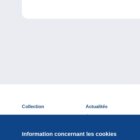
Collection
Actualités
Cartes postales
Événements Delcampe
Timbres
Concours
Monnaies & Billets
Information concernant les cookies
Autres collections