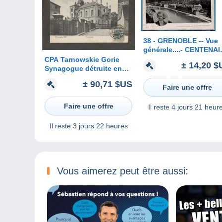
38 - GRENOBLE -- Vue
générale....- CENTENA
d'HECTOR BERLIOZ
CPA Tarnowskie Gorie
± 14,20 $
Synagogue détruite en
1939
± 90,71 $US
Faire une offre
Faire une offre
Il reste
4 jours 21 heur
Il reste
3 jours 22 heures
Vous aimerez peut être aussi: