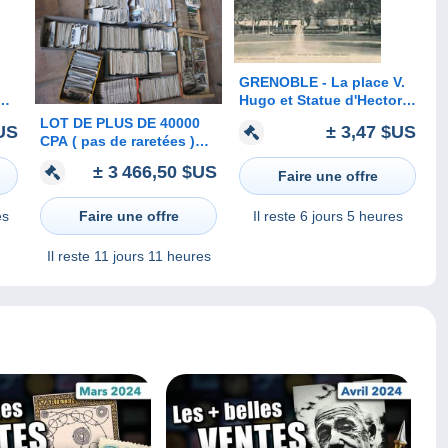
GRENOBLE - La place V.
IRE
Hugo et Statue d'Hector
Berlioz
LOT DE PLUS DE 40000
US
± 3,47 $US
CPA ( pas de raretées )
PLUS ENVIRON 3000
± 3 466,50 $US
Faire une offre
CARTES SEMI-
MODERNES .... A
EMPORTER
es
Il reste
6 jours 5 heures
Faire une offre
Il reste
11 jours 11 heures