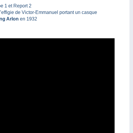
e 1 et Report 2
l’effigie de Victor-Emmanuel portant un casque
ing Arlon
en 1932