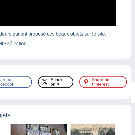
ndeurs qui ont proposé ces beaux objets sur le site.
le sélection.
are on
Share
Share on
cebook
on X
Pinterest
jets