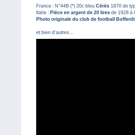
France : N°44B (*) 20c bleu
Cérès
1870 de typ
Italie :
Pièce en argent de 20 lires
de 1928 à 
Photo originale du club de football Bofferd
et bien d’autres…